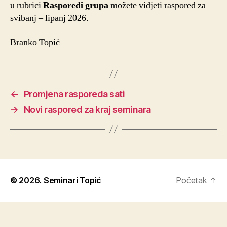
u rubrici
Rasporedi grupa
možete vidjeti raspored za
svibanj – lipanj 2026.
Branko Topić
←
Promjena rasporeda sati
→
Novi raspored za kraj seminara
© 2026.
Seminari Topić
Početak
↑